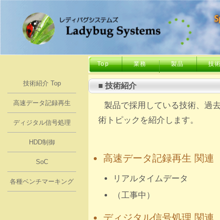
Top
業務
製品
技術
介
技術紹介 Top
■ 技術紹介
高速データ記録再生
製品で採用している技術、過
術トピックを紹介します。
ディジタル信号処理
HDD制御
高速データ記録再生 関連
SoC
リアルタイムデータ
各種ベンチマーキング
（工事中）
ディジタル信号処理 関連